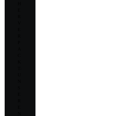
H
E
R
V
E
R
P
A
C
K
T:
U
N
S
E
R
E
N