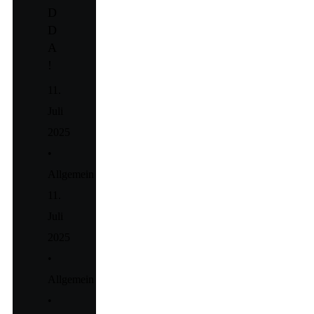
D
D
A
!
11.
Juli
2025
•
Allgemein
11.
Juli
2025
•
Allgemein
•