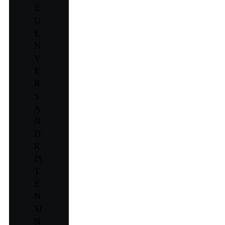
E
U
E
N
V
E
R
S
A
N
D
K
IS
T
E
N
SI
N