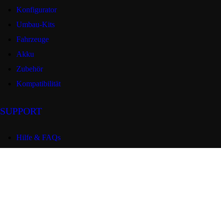
Konfigurator
Umbau-Kits
Fahrzeuge
Akku
Zubehör
Kompatibilität
SUPPORT
Hilfe & FAQs
Kontakt
Impressum
Akku-Rücknahme
Elektrogesetz
Vertrag widerrufen