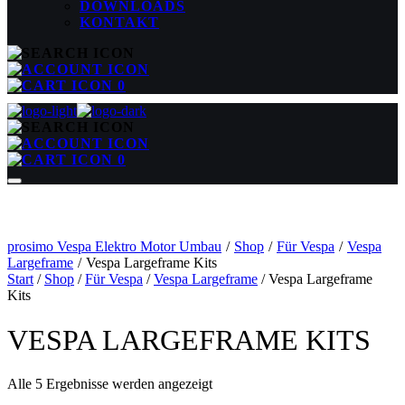
DOWNLOADS
KONTAKT
0
0
prosimo Vespa Elektro Motor Umbau
/
Shop
/
Für Vespa
/
Vespa
Largeframe
/
Vespa Largeframe Kits
Start
/
Shop
/
Für Vespa
/
Vespa Largeframe
/ Vespa Largeframe
Kits
VESPA LARGEFRAME KITS
Nach
Alle 5 Ergebnisse werden angezeigt
Preis