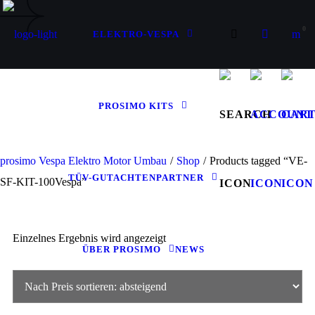
0
ELEKTRO-VESPA
PROSIMO KITS
prosimo Vespa Elektro Motor Umbau
/
Shop
/
Products tagged “VE-
TÜV-GUTACHTEN
PARTNER
SF-KIT-100Vespa”
Einzelnes Ergebnis wird angezeigt
ÜBER PROSIMO
NEWS