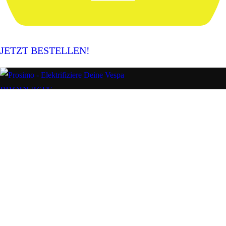
JETZT BESTELLEN!
PRODUKTE
Konfigurator
Umbau-Kits
Fahrzeuge
Akku
Zubehör
Kompatibilität
SUPPORT