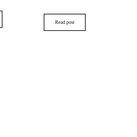
PROSIMO BEIM SCOOTER CENTER
OPENDAY AM 18. APRIL 2026
Read post