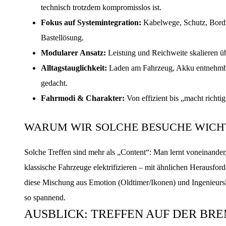
technisch trotzdem kompromisslos ist.
Fokus auf Systemintegration:
Kabelwege, Schutz, Bordn
Bastellösung.
Modularer Ansatz:
Leistung und Reichweite skalieren üb
Alltagstauglichkeit:
Laden am Fahrzeug, Akku entnehmbar
gedacht.
Fahrmodi & Charakter:
Von effizient bis „macht richti
WARUM WIR SOLCHE BESUCHE WICHT
Solche Treffen sind mehr als „Content“: Man lernt voneinande
klassische Fahrzeuge elektrifizieren – mit ähnlichen Herausf
diese Mischung aus Emotion (Oldtimer/Ikonen) und Ingenieurslo
so spannend.
AUSBLICK: TREFFEN AUF DER BR