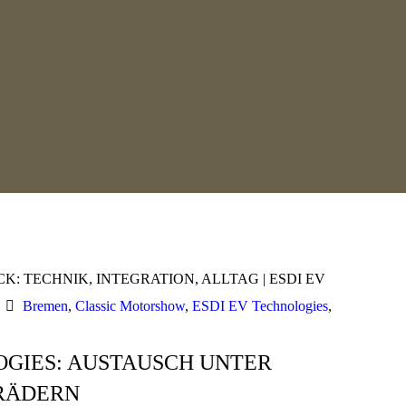
Bremen
,
Classic Motorshow
,
ESDI EV Technologies
,
OGIES: AUSTAUSCH UNTER
 RÄDERN